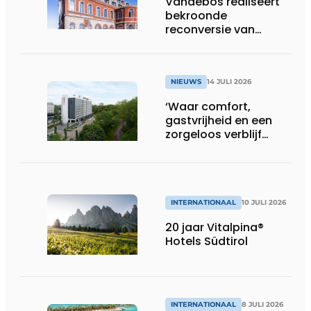
Vandebos realiseert
bekroonde
reconversie van
Gasthuis by Martin’s
Klooster
NIEUWS
14 JULI 2026
‘Waar comfort,
gastvrijheid en een
zorgeloos verblijf
samenkomen’
INTERNATIONAAL
10 JULI 2026
20 jaar Vitalpina®
Hotels Südtirol
INTERNATIONAAL
8 JULI 2026