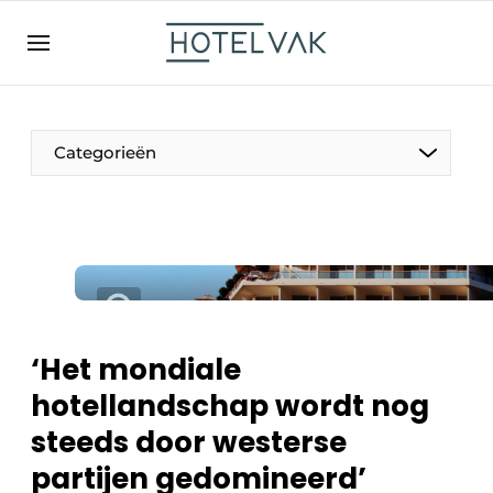
NL
hotelvak.be
BE
EN
NL
EN
FR
Categorieën
De Pen
Internationaal
Projecten
‘Het mondiale
hotellandschap wordt nog
steeds door westerse
HR & Personeel
partijen gedomineerd’