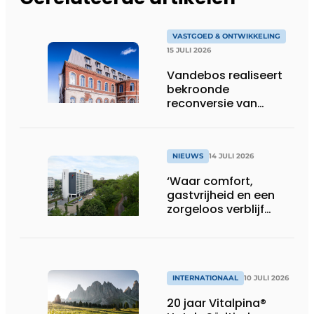
VASTGOED & ONTWIKKELING
15 JULI 2026
Vandebos realiseert
bekroonde
reconversie van
Gasthuis by Martin’s
Klooster
NIEUWS
14 JULI 2026
‘Waar comfort,
gastvrijheid en een
zorgeloos verblijf
samenkomen’
INTERNATIONAAL
10 JULI 2026
20 jaar Vitalpina®