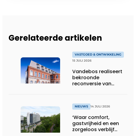
Gerelateerde artikelen
VASTGOED & ONTWIKKELING
15 JULI 2026
Vandebos realiseert
bekroonde
reconversie van
Gasthuis by Martin’s
Klooster
NIEUWS
14 JULI 2026
‘Waar comfort,
gastvrijheid en een
zorgeloos verblijf
samenkomen’