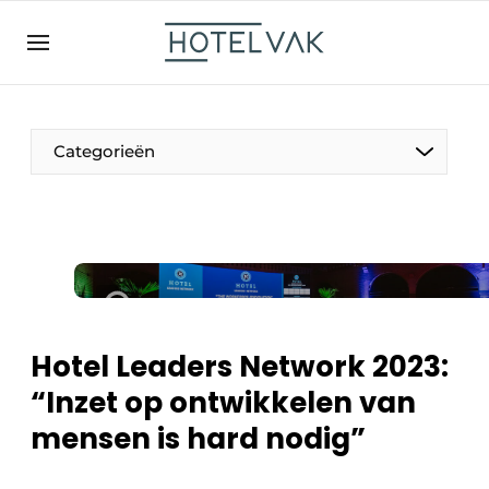
NL
hotelvak.be
BE
EN
NL
EN
FR
Categorieën
De Pen
Internationaal
Projecten
Hotel Leaders Network 2023:
“Inzet op ontwikkelen van
mensen is hard nodig”
HR & Personeel