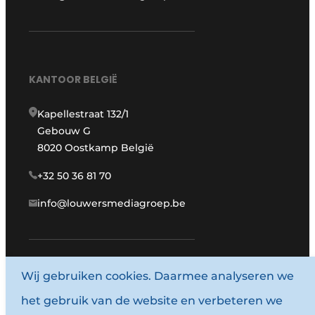
KANTOOR BELGIË
Kapellestraat 132/1
Gebouw G
8020 Oostkamp België
+32 50 36 81 70
info@louwersmediagroep.be
www.louwersmediagroep.com
Wij gebruiken cookies. Daarmee analyseren we
het gebruik van de website en verbeteren we
© 1987 - 2026 Louwersmediagroep.