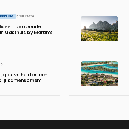
KKELING
15 JULI 2026
iseert bekroonde
an Gasthuis by Martin’s
26
 gastvrijheid en een
blijf samenkomen’