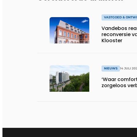
VASTGOED & ONTWI
Vandebos real
reconversie v
Klooster
NIEUWS
14 JULI 20
‘Waar comfort,
zorgeloos ver