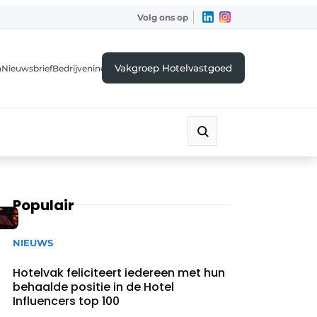
Volg ons op
Vakgroep Hotelvastgoed
a
Nieuwsbrief
Bedrijvenindex
Populair
NIEUWS
Hotelvak feliciteert iedereen met hun
behaalde positie in de Hotel
Influencers top 100