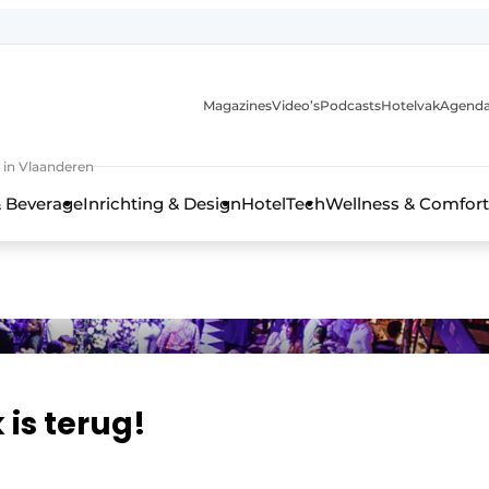
Magazines
Video’s
Podcasts
Hotelvak
Agend
 in Vlaanderen
 Beverage
Inrichting & Design
HotelTech
Wellness & Comfort
 is terug!