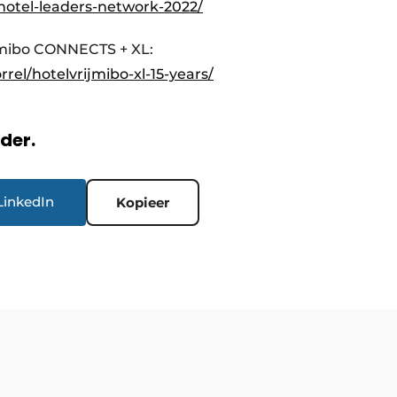
otel-leaders-network-2022/
jmibo CONNECTS + XL:
rel/hotelvrijmibo-xl-15-years/
rder.
LinkedIn
Kopieer