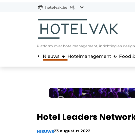
NL
hotelvak.be
BE
EN
NL
EN
FR
Platform over hotelmanagement, inrichting en design
Nieuws
Hotelmanagement
Food &
Hotel Leaders Network
23 augustus 2022
NIEUWS