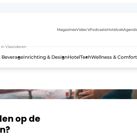
Magazines
Video’s
Podcasts
Hotelvak
Agend
 in Vlaanderen
 Beverage
Inrichting & Design
HotelTech
Wellness & Comfort
elen op de
n?