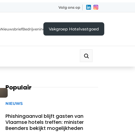
Volg ons op
Vakgroep Hotelvastgoed
a
Nieuwsbrief
Bedrijvenindex
Populair
NIEUWS
Phishingaanval blijft gasten van
Vlaamse hotels treffen: minister
Beenders bekijkt mogelijkheden