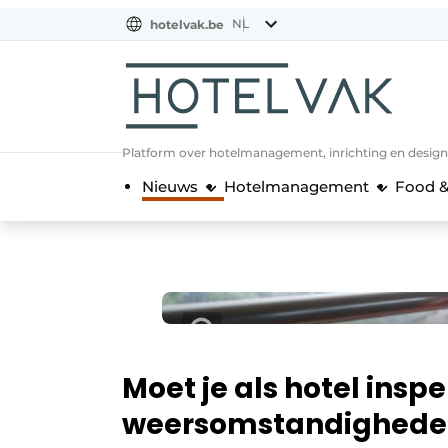
NL
hotelvak.be
BE
EN
NL
EN
FR
Platform over hotelmanagement, inrichting en design
Nieuws
Hotelmanagement
Food &
Moet je als hotel insp
weersomstandighede