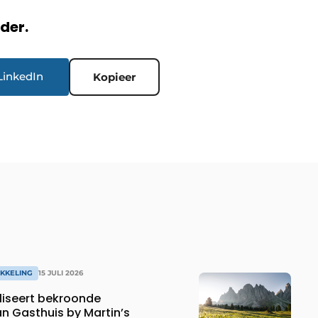
rder.
LinkedIn
Kopieer
KKELING
15 JULI 2026
iseert bekroonde
an Gasthuis by Martin’s