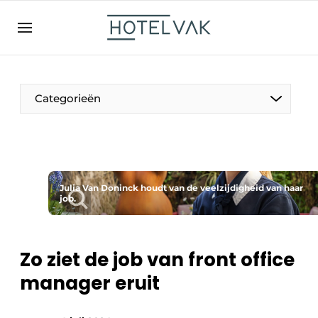
NL
hotelvak.be
BE
EN
NL
EN
FR
Categorieën
De Pen
Julia Van Doninck houdt van de veelzijdigheid van haar
Internationaal
job.
Projecten
Zo ziet de job van front office
manager eruit
HR & Personeel