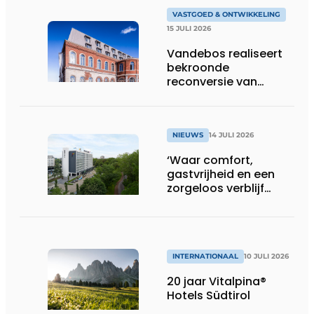
VASTGOED & ONTWIKKELING
15 JULI 2026
Vandebos realiseert
bekroonde
reconversie van
Gasthuis by Martin’s
Klooster
NIEUWS
14 JULI 2026
‘Waar comfort,
gastvrijheid en een
zorgeloos verblijf
samenkomen’
INTERNATIONAAL
10 JULI 2026
20 jaar Vitalpina®
Hotels Südtirol