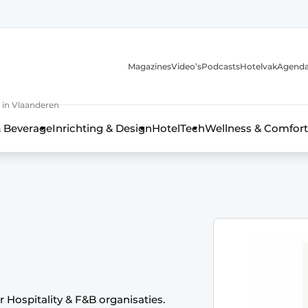
Magazines
Video’s
Podcasts
Hotelvak
Agend
 in Vlaanderen
 Beverage
Inrichting & Design
HotelTech
Wellness & Comfort
r Hospitality & F&B organisaties.