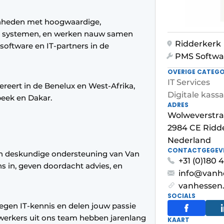
enheden met hoogwaardige,
de systemen, en werken nauw samen
Ridderkerk
oftware en IT-partners in de
PMS Softwa
OVERIGE CATEGO
IT Services
ereert in de Benelux en West-Afrika,
Digitale kass
beek en Dakar.
ADRES
Wolweverstra
2984 CE Ridd
Nederland
CONTACTGEGEV
en deskundige ondersteuning van Van
+31 (0)180 
s in, geven doordacht advies, en
info@vanh
vanhessen.
SOCIALS
egen IT-kennis en delen jouw passie
ewerkers uit ons team hebben jarenlang
KAART