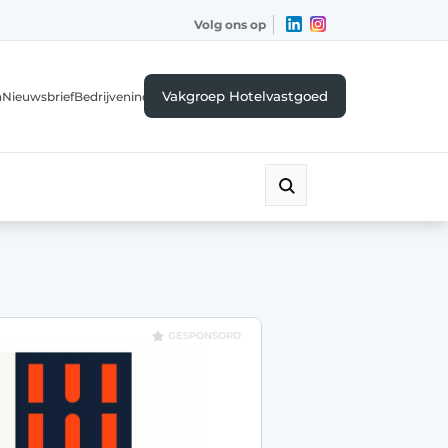
Volg ons op
Vakgroep Hotelvastgoed
a
Nieuwsbrief
Bedrijvenindex
GESPONSORD