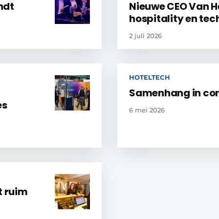
ndt
Nieuwe CEO Van H
hospitality en tec
2 juli 2026
HOTELTECH
Samenhang in com
es
6 mei 2026
t ruim