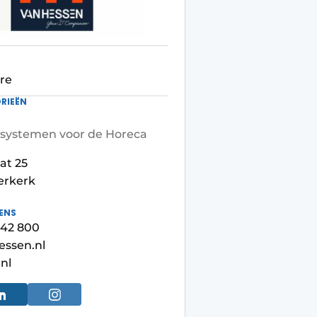
re
RIEËN
asystemen voor de Horeca
at 25
erkerk
ENS
442 800
essen.nl
nl