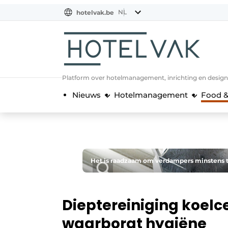
NL
hotelvak.be
BE
EN
NL
EN
FR
Platform over hotelmanagement, inrichting en design
Nieuws
Hotelmanagement
Food &
Het is raadzaam om verdampers minstens t
Dieptereiniging koel
waarborgt hygiëne