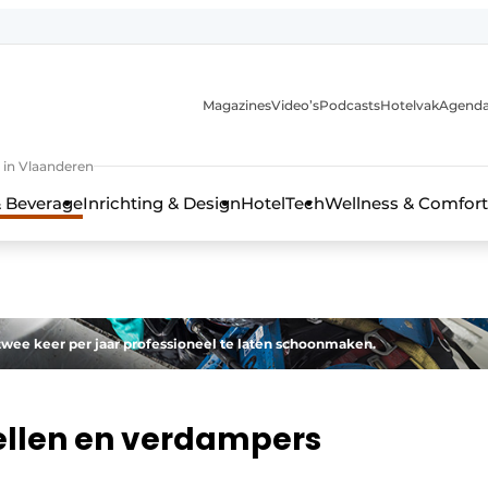
Magazines
Video’s
Podcasts
Hotelvak
Agend
 in Vlaanderen
 Beverage
Inrichting & Design
HotelTech
Wellness & Comfort
wee keer per jaar professioneel te laten schoonmaken.
cellen en verdampers