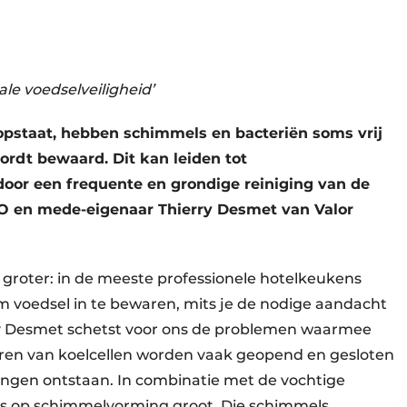
e voedselveiligheid’
pstaat, hebben schimmels en bacteriën soms vrij
ordt bewaard. Dit kan leiden tot
 door een frequente en grondige reiniging van de
EO en mede-eigenaar Thierry Desmet van Valor
g groter: in de meeste professionele hotelkeukens
om voedsel in te bewaren, mits je de nodige aandacht
y Desmet schetst voor ons de problemen waarmee
uren van koelcellen worden vaak geopend en gesloten
gen ontstaan. In combinatie met de vochtige
ns op schimmelvorming groot. Die schimmels