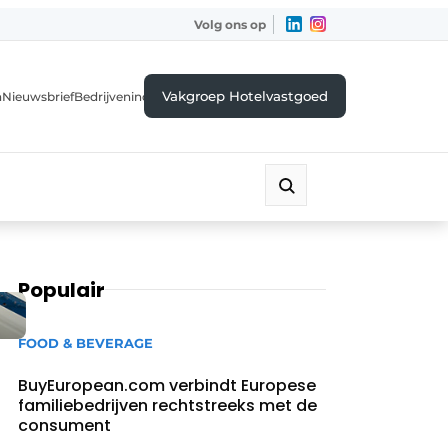
Volg ons op
Vakgroep Hotelvastgoed
a
Nieuwsbrief
Bedrijvenindex
Populair
FOOD & BEVERAGE
BuyEuropean.com verbindt Europese
familiebedrijven rechtstreeks met de
consument