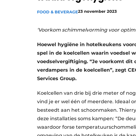
23 november 2023
FOOD & BEVERAGE
‘Voorkom schimmelvorming voor optimal
Hoewel hygiëne in hotelkeukens vooro
spel in de koelcellen waarin voedsel w
voedselvergiftiging. “Je voorkomt dit
verdampers in de koelcellen”, zegt C
Services Group.
Koelcellen van drie bij drie meter of no
vind je er wel één of meerdere. Ideaal 
besteedt aan het schoonmaken. Thierr
deze installaties soms kampen: “De de
waardoor forse temperatuurschommelin
omgeving van de hotelkeuken is de ka