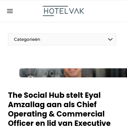
NL
hotelvak.be
BE
EN
NL
EN
FR
Categorieën
De Pen
Internationaal
Projecten
The Social Hub stelt Eyal
Amzallag aan als Chief
Operating & Commercial
HR & Personeel
Officer en lid van Executive