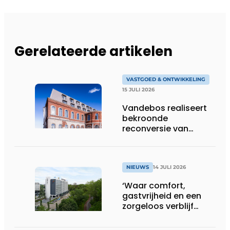
Gerelateerde artikelen
VASTGOED & ONTWIKKELING
15 JULI 2026
Vandebos realiseert
bekroonde
reconversie van
Gasthuis by Martin’s
Klooster
NIEUWS
14 JULI 2026
‘Waar comfort,
gastvrijheid en een
zorgeloos verblijf
samenkomen’